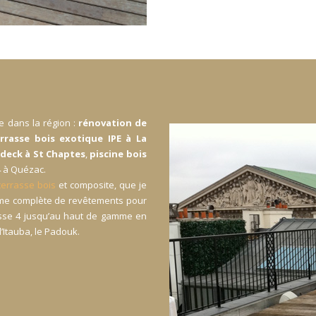
e dans la région :
rénovation de
rrasse bois exotique IPE à La
deck à St Chaptes
,
piscine bois
4 à Quézac.
terrasse bois
et composite, que je
mme complète de revêtements pour
lasse 4 jusqu’au haut de gamme en
’Itauba, le Padouk.